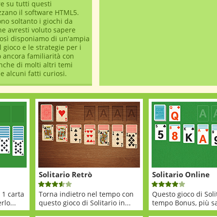
e su tutti questi
izzano il software HTML5.
ono soltanto i giochi da
he avresti voluto sapere
 così disponiamo di un'ampia
 gioco e le strategie per i
 ancora familiarità con
he di molti altri temi
e alcuni fatti curiosi.
Solitario Retrò
Solitario Online
 1 carta
Torna indietro nel tempo con
Questo gioco di Soli
rlo...
questo gioco di Solitario in...
tempo Bonus, più sar