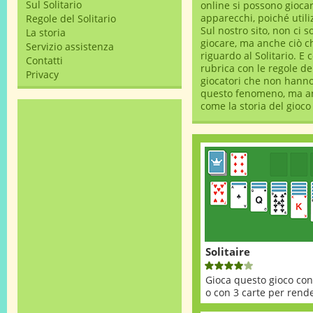
Sul Solitario
online si possono giocar
apparecchi, poiché util
Regole del Solitario
Sul nostro sito, non ci s
La storia
giocare, ma anche ciò c
Servizio assistenza
riguardo al Solitario. E
Contatti
rubrica con le regole del
Privacy
giocatori che non hanno
questo fenomeno, ma anc
come la storia del gioco 
Solitaire
Gioca questo gioco con
o con 3 carte per rende