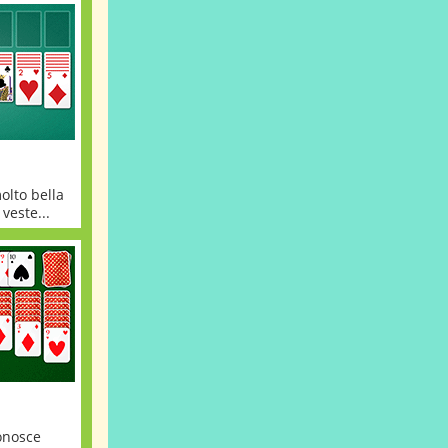
olto bella
 veste...
onosce