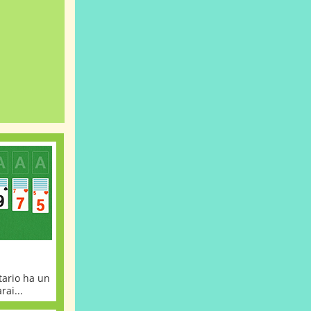
tario ha un
ai...