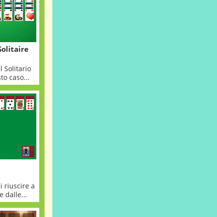
olitaire
 Solitario
to caso...
i riuscire a
e dalle...