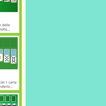
n delle
olto...
con 1 carta
nderlo...