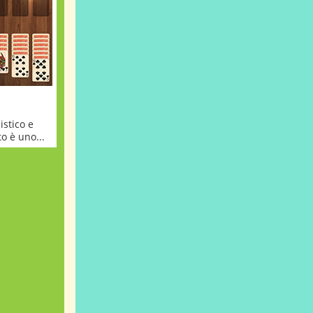
istico e
o è uno...